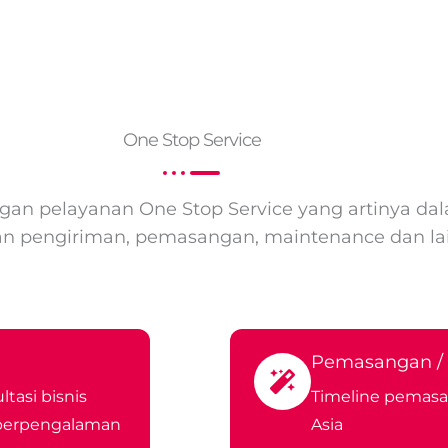
One Stop Service
an pelayanan One Stop Service yang artinya dala
an pengiriman, pemasangan, maintenance dan la
Pemasangan / I
tasi bisnis
Timeline pemasang
 berpengalaman
Asia