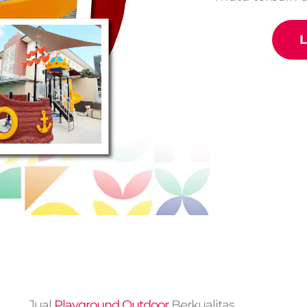
L
Jual
Playground Outdoor
Berkualitas