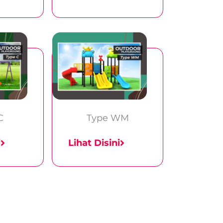
C
Type WM
i
Lihat Disini