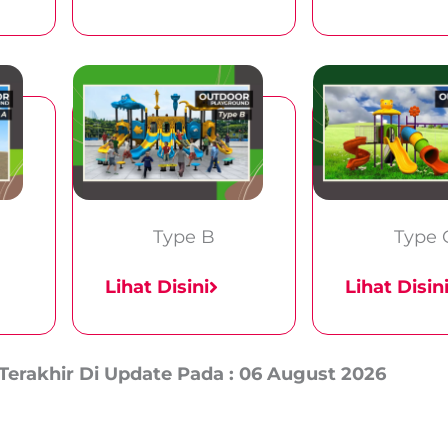
Type B
Type 
Lihat Disini
Lihat Disin
Terakhir Di Update Pada : 06 August 2026