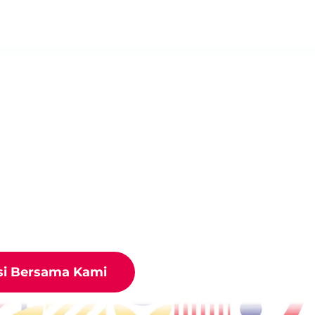
ground Impian Anda
 bidang playground khususnya Outdoor Playground.
Play Indonesia semua urusan playground menjadi mud
si Bersama Kami