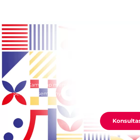
Wujudkan Play
Kami siap membantu keperluan Anda dalam
Serahkan semuanya kepada kami, bersama Happy 
Konsulta