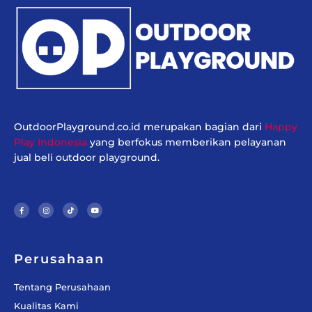
OutdoorPlayground.co.id merupakan bagian dari
Happy
Play Indonesia
yang berfokus memberikan pelayanan
jual beli outdoor playground.
F
I
T
Y
a
n
i
o
c
s
k
u
e
t
t
t
b
a
o
u
o
g
k
b
o
r
e
k
a
-
m
f
Perusahaan
Tentang Perusahaan
Kualitas Kami