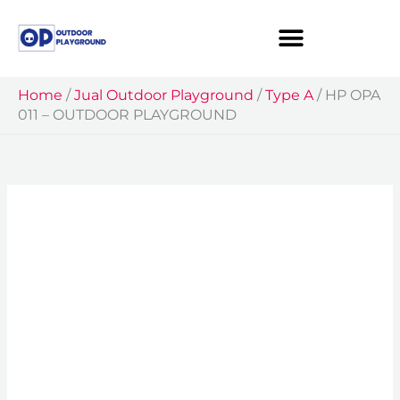
Skip
to
content
Home
/
Jual Outdoor Playground
/
Type A
/
HP OPA
011 – OUTDOOR PLAYGROUND