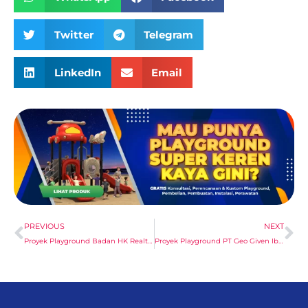
Twitter
Telegram
LinkedIn
Email
Prev
Ne
PREVIOUS
NEXT
Proyek Playground Badan HK Realtindo Parung Depok
Proyek Playground PT Geo Given Ibu Laila Sidoarjo