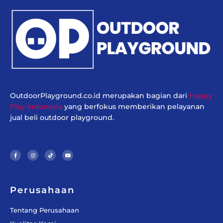
OutdoorPlayground.co.id merupakan bagian dari
Happy
Play Indonesia
yang berfokus memberikan pelayanan
jual beli outdoor playground.
F
I
T
Y
a
n
i
o
c
s
k
u
e
t
t
t
b
a
o
u
o
g
k
b
o
r
e
k
a
-
m
f
Perusahaan
Tentang Perusahaan