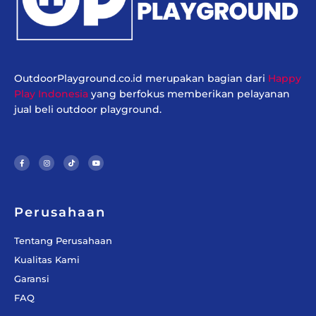
OutdoorPlayground.co.id merupakan bagian dari
Happy
Play Indonesia
yang berfokus memberikan pelayanan
jual beli outdoor playground.
F
I
T
Y
a
n
i
o
c
s
k
u
e
t
t
t
b
a
o
u
o
g
k
b
o
r
e
k
a
-
m
f
Perusahaan
Tentang Perusahaan
Kualitas Kami
Garansi
FAQ