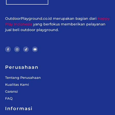
OutdoorPlayground.co.id merupakan bagian dari
Happy
Play Indonesia
yang berfokus memberikan pelayanan
jual beli outdoor playground.
F
I
T
Y
a
n
i
o
c
s
k
u
e
t
t
t
b
a
o
u
o
g
k
b
o
r
e
k
a
-
m
f
Perusahaan
Tentang Perusahaan
Kualitas Kami
Garansi
FAQ
Informasi