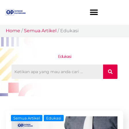
Skip
to
content
Home
/
Semua Artikel
/
Edukasi
Edukasi
Semua Artikel
Edukasi