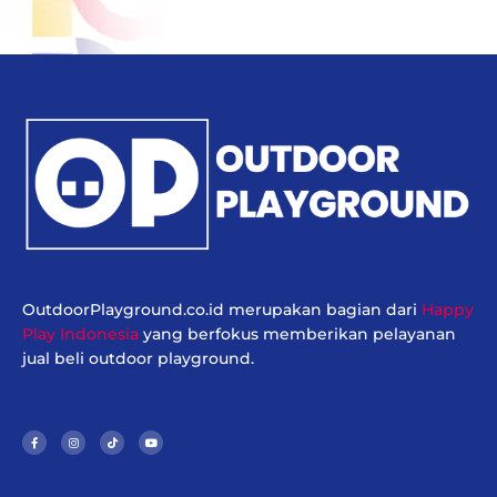
OutdoorPlayground.co.id merupakan bagian dari
Happy
Play Indonesia
yang berfokus memberikan pelayanan
jual beli outdoor playground.
F
I
T
Y
a
n
i
o
c
s
k
u
e
t
t
t
b
a
o
u
o
g
k
b
o
r
e
k
a