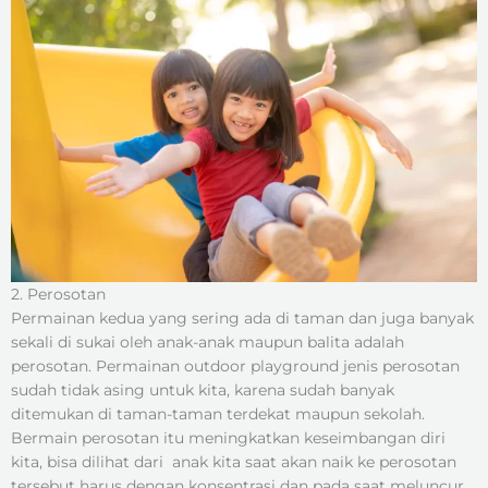
2. Perosotan
Permainan kedua yang sering ada di taman dan juga banyak
sekali di sukai oleh anak-anak maupun balita adalah
perosotan. Permainan outdoor playground jenis perosotan
sudah tidak asing untuk kita, karena sudah banyak
ditemukan di taman-taman terdekat maupun sekolah.
Bermain perosotan itu meningkatkan keseimbangan diri
kita, bisa dilihat dari anak kita saat akan naik ke perosotan
tersebut harus dengan konsentrasi dan pada saat meluncur