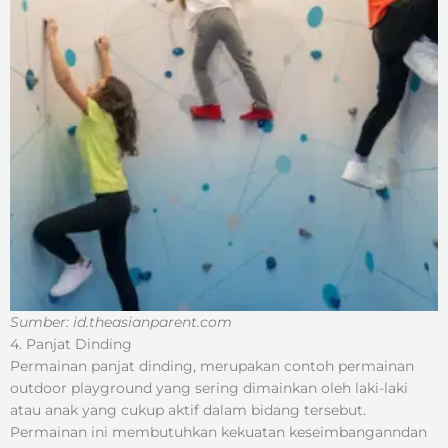
Sumber: id.theasianparent.com
4. Panjat Dinding
Permainan panjat dinding, merupakan contoh permainan
outdoor playground yang sering dimainkan oleh laki-laki
atau anak yang cukup aktif dalam bidang tersebut.
Permainan ini membutuhkan kekuatan keseimbanganndan