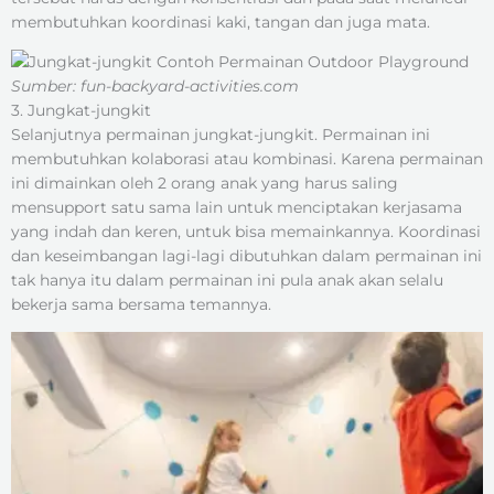
membutuhkan koordinasi kaki, tangan dan juga mata.
Sumber: fun-backyard-activities.com
3. Jungkat-jungkit
Selanjutnya permainan jungkat-jungkit. Permainan ini
membutuhkan kolaborasi atau kombinasi. Karena permainan
ini dimainkan oleh 2 orang anak yang harus saling
mensupport satu sama lain untuk menciptakan kerjasama
yang indah dan keren, untuk bisa memainkannya. Koordinasi
dan keseimbangan lagi-lagi dibutuhkan dalam permainan ini
tak hanya itu dalam permainan ini pula anak akan selalu
bekerja sama bersama temannya.