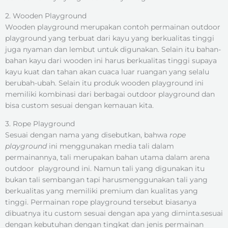
2. Wooden Playground
Wooden playground merupakan contoh permainan outdoor
playground yang terbuat dari kayu yang berkualitas tinggi
juga nyaman dan lembut untuk digunakan. Selain itu bahan-
bahan kayu dari wooden ini harus berkualitas tinggi supaya
kayu kuat dan tahan akan cuaca luar ruangan yang selalu
berubah-ubah. Selain itu produk wooden playground ini
memiliki kombinasi dari berbagai outdoor playground dan
bisa custom sesuai dengan kemauan kita.
3. Rope Playground
Sesuai dengan nama yang disebutkan, bahwa
rope
playground
ini menggunakan media tali dalam
permainannya, tali merupakan bahan utama dalam arena
outdoor playground ini. Namun tali yang digunakan itu
bukan tali sembangan tapi harusmenggunakan tali yang
berkualitas yang memiliki premium dan kualitas yang
tinggi. Permainan rope playground tersebut biasanya
dibuatnya itu custom sesuai dengan apa yang diminta.sesuai
dengan kebutuhan dengan tingkat dan jenis permainan