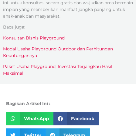
ini untuk konsultasi secara gratis dan wujudkan area bermain
impian yang memberikan manfaat jangka panjang untuk
anak-anak dan masyarakat.
Baca juga:
Konsultan Bisnis Playground
Modal Usaha Playground Outdoor dan Perhitungan
Keuntungannya
Paket Usaha Playground, Investasi Terjangkau Hasil
Maksimal
Bagikan Artikel Ini :
WhatsApp
Facebook
Twitter
Telegram