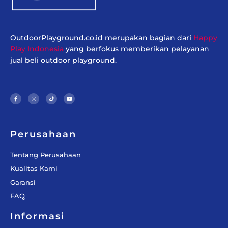
OutdoorPlayground.co.id merupakan bagian dari
Happy
Play Indonesia
yang berfokus memberikan pelayanan
jual beli outdoor playground.
F
I
T
Y
a
n
i
o
c
s
k
u
e
t
t
t
b
a
o
u
o
g
k
b
o
r
e
k
a
-
m
f
Perusahaan
Tentang Perusahaan
Kualitas Kami
Garansi
FAQ
Informasi