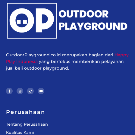
OutdoorPlayground.co.id merupakan bagian dari
Happy
Play Indonesia
yang berfokus memberikan pelayanan
jual beli outdoor playground.
F
I
T
Y
a
n
i
o
c
s
k
u
e
t
t
t
b
a
o
u
o
g
k
b
o
r
e
k
a
-
m
f
Perusahaan
Tentang Perusahaan
Kualitas Kami