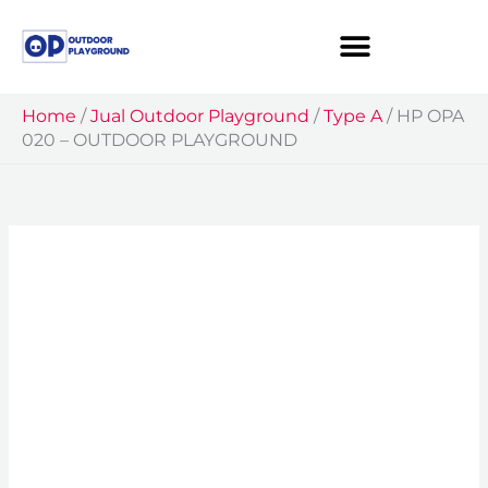
Skip
to
content
Home
/
Jual Outdoor Playground
/
Type A
/
HP OPA
020 – OUTDOOR PLAYGROUND