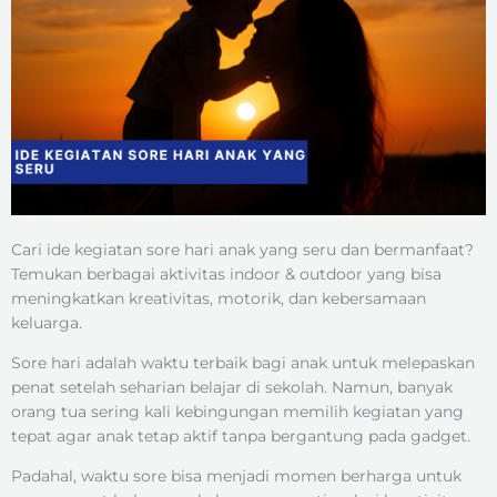
Cari ide kegiatan sore hari anak yang seru dan bermanfaat?
Temukan berbagai aktivitas indoor & outdoor yang bisa
meningkatkan kreativitas, motorik, dan kebersamaan
keluarga.
Sore hari adalah waktu terbaik bagi anak untuk melepaskan
penat setelah seharian belajar di sekolah. Namun, banyak
orang tua sering kali kebingungan memilih kegiatan yang
tepat agar anak tetap aktif tanpa bergantung pada gadget.
Padahal, waktu sore bisa menjadi momen berharga untuk