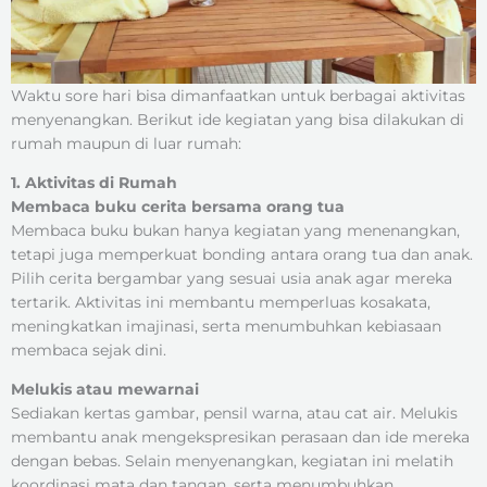
Waktu sore hari bisa dimanfaatkan untuk berbagai aktivitas
menyenangkan. Berikut ide kegiatan yang bisa dilakukan di
rumah maupun di luar rumah:
1. Aktivitas di Rumah
Membaca buku cerita bersama orang tua
Membaca buku bukan hanya kegiatan yang menenangkan,
tetapi juga memperkuat bonding antara orang tua dan anak.
Pilih cerita bergambar yang sesuai usia anak agar mereka
tertarik. Aktivitas ini membantu memperluas kosakata,
meningkatkan imajinasi, serta menumbuhkan kebiasaan
membaca sejak dini.
Melukis atau mewarnai
Sediakan kertas gambar, pensil warna, atau cat air. Melukis
membantu anak mengekspresikan perasaan dan ide mereka
dengan bebas. Selain menyenangkan, kegiatan ini melatih
koordinasi mata dan tangan, serta menumbuhkan