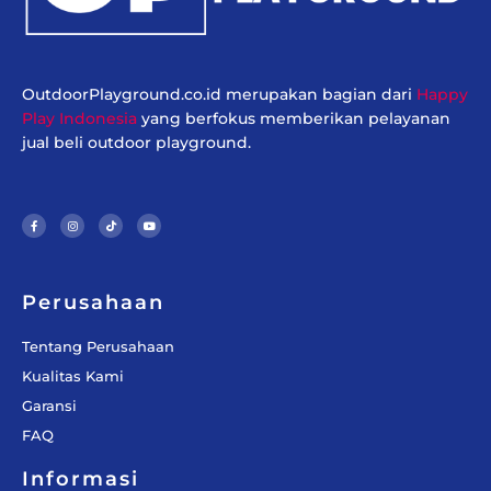
OutdoorPlayground.co.id merupakan bagian dari
Happy
Play Indonesia
yang berfokus memberikan pelayanan
jual beli outdoor playground.
F
I
T
Y
a
n
i
o
c
s
k
u
e
t
t
t
b
a
o
u
o
g
k
b
o
r
e
k
a
-
m
f
Perusahaan
Tentang Perusahaan
Kualitas Kami
Garansi
FAQ
Informasi