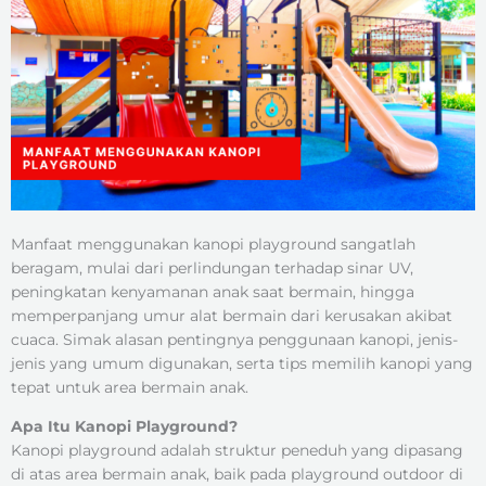
Manfaat menggunakan kanopi playground sangatlah
beragam, mulai dari perlindungan terhadap sinar UV,
peningkatan kenyamanan anak saat bermain, hingga
memperpanjang umur alat bermain dari kerusakan akibat
cuaca. Simak alasan pentingnya penggunaan kanopi, jenis-
jenis yang umum digunakan, serta tips memilih kanopi yang
tepat untuk area bermain anak.
Apa Itu Kanopi Playground?
Kanopi playground adalah struktur peneduh yang dipasang
di atas area bermain anak, baik pada playground outdoor di