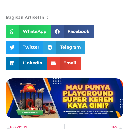
Bagikan Artikel Ini :
WhatsApp
Facebook
Twitter
Telegram
LinkedIn
Email
Prev
Ne
PREVIOUS
NEXT