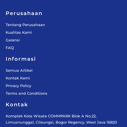
o
r
e
k
a
-
m
f
Perusahaan
Tentang Perusahaan
Kualitas Kami
Garansi
FAQ
Informasi
Semua Artikel
Kontak Kami
Privacy Policy
Terms and Conditions
Kontak
Komplek Kota Wisata COMMPARK Blok A No.22,
Limusnunggal, Cileungsi, Bogor Regency, West Java 16820