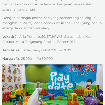
bagi anak-anak untuk berlari dan bergerak bebas dalam
suasana yang aman.
Dengan berbagai permainan yang menantang sekaligus
menghibur, WuffySpace cocok untuk anak-anak yang penuh
energi dan siap berpetualang.
Lokasi:
Jl. Aria Putra No.10, RT.1/RW.5, Serua Indah, Kec.
Ciputat, Kota Tangerang Selatan, Banten 15414.
Jam buka:
Setiap hari, pukul 07.00 – 21.00.
Harga :
Rp 25.000 – Rp 50.000