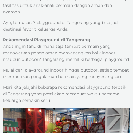
fasilitas untuk anak-anak bermain dengan aman dan
nyaman.
Ayo, temukan 7 playground di Tangerang yang bisa jadi
destinasi favorit keluarga Anda.
Rekomendasi Playground di Tangerang
Anda ingin tahu di mana saja tempat bermain yang
menawarkan pengalaman menyenangkan baik indoor
maupun outdoor? Tangerang memiliki berbagai playground.
Mulai dari playground indoor hingga outdoor, setiap tempat
memberikan pengalaman bermain yang menyenangkan.
Mari kita jelajahi beberapa rekomendasi playground terbaik
di Tangerang yang pasti akan membuat waktu bersama
keluarga semakin seru.