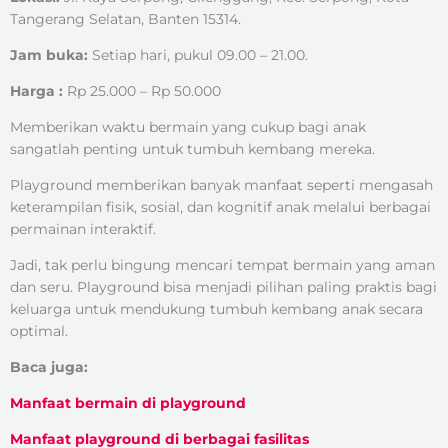
Tangerang Selatan, Banten 15314.
Jam buka:
Setiap hari, pukul 09.00 – 21.00.
Harga :
Rp 25.000 – Rp 50.000
Memberikan waktu bermain yang cukup bagi anak
sangatlah penting untuk tumbuh kembang mereka.
Playground memberikan banyak manfaat seperti mengasah
keterampilan fisik, sosial, dan kognitif anak melalui berbagai
permainan interaktif.
Jadi, tak perlu bingung mencari tempat bermain yang aman
dan seru. Playground bisa menjadi pilihan paling praktis bagi
keluarga untuk mendukung tumbuh kembang anak secara
optimal.
Baca juga:
Manfaat bermain di playground
Manfaat playground di berbagai fasilitas