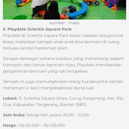
sumber : maps
5. Playdate Scientia Square Park
Playdate di Scientia Square Park bukan sekadar playground
biasa, melainkan tempat anak-anak bisa bermain di ruang
terbuka sambil menikmati alam.
Dengan berbagai wahana outdoor yang menantang, seperti
trampolin dan taman bermain hijau, Playdate memberikan
pengalaman bermain yang tak terlupakan.
Tempat ini juga memungkinkan orang tua bersantai sambil
menemani si kecil mengeksplorasi dunia luar.
Lokasi:
Jl. Scientia Square Utara, Curug Sangereng, Kec. Klp.
Dua, Kabupaten Tangerang, Banten 15810.
Jam buka:
Setiap hari, pukul 09.00 – 22.00.
Harga :
Rp 55.000 – Rp 125.000