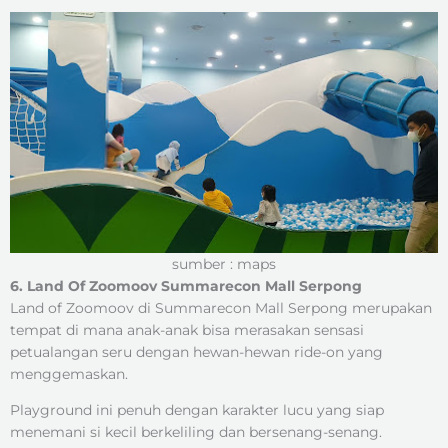
sumber : maps
6. Land Of Zoomoov Summarecon Mall Serpong
Land of Zoomoov di Summarecon Mall Serpong merupakan
tempat di mana anak-anak bisa merasakan sensasi
petualangan seru dengan hewan-hewan ride-on yang
menggemaskan.
Playground ini penuh dengan karakter lucu yang siap
menemani si kecil berkeliling dan bersenang-senang.