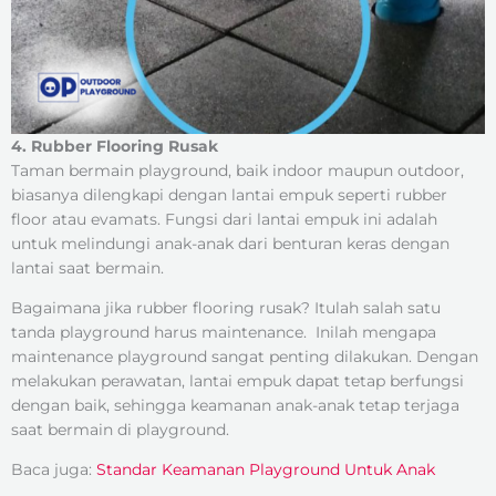
4. Rubber Flooring Rusak
Taman bermain playground, baik indoor maupun outdoor,
biasanya dilengkapi dengan lantai empuk seperti rubber
floor atau evamats. Fungsi dari lantai empuk ini adalah
untuk melindungi anak-anak dari benturan keras dengan
lantai saat bermain.
Bagaimana jika rubber flooring rusak? Itulah salah satu
tanda playground harus maintenance. Inilah mengapa
maintenance playground sangat penting dilakukan. Dengan
melakukan perawatan, lantai empuk dapat tetap berfungsi
dengan baik, sehingga keamanan anak-anak tetap terjaga
saat bermain di playground.
Baca juga:
Standar Keamanan Playground Untuk Anak