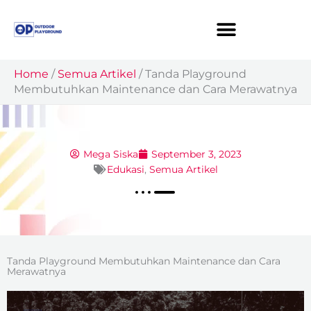
Skip
to
content
Home
/
Semua Artikel
/
Tanda Playground
Membutuhkan Maintenance dan Cara Merawatnya
Mega Siska
September 3, 2023
Edukasi
,
Semua Artikel
Tanda Playground Membutuhkan Maintenance dan Cara
Merawatnya