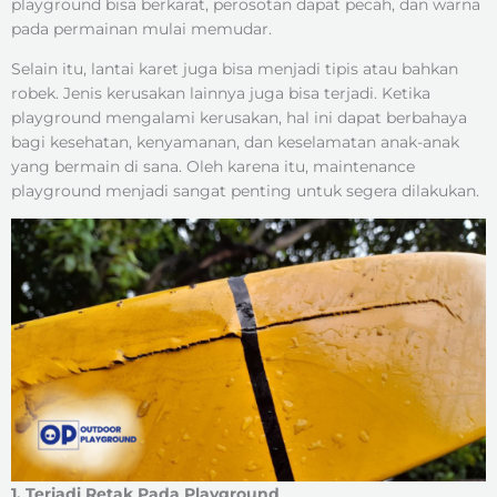
playground bisa berkarat, perosotan dapat pecah, dan warna
pada permainan mulai memudar.
Selain itu, lantai karet juga bisa menjadi tipis atau bahkan
robek. Jenis kerusakan lainnya juga bisa terjadi. Ketika
playground mengalami kerusakan, hal ini dapat berbahaya
bagi kesehatan, kenyamanan, dan keselamatan anak-anak
yang bermain di sana. Oleh karena itu, maintenance
playground menjadi sangat penting untuk segera dilakukan.
1. Terjadi Retak Pada Playground