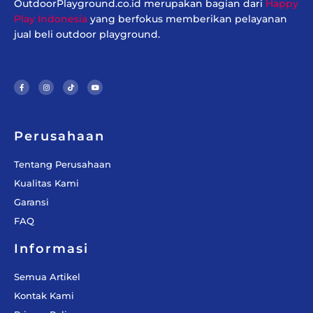
OutdoorPlayground.co.id merupakan bagian dari
Happy
Play Indonesia
yang berfokus memberikan pelayanan
jual beli outdoor playground.
F
I
T
Y
a
n
i
o
c
s
k
u
e
t
t
t
b
a
o
u
o
g
k
b
o
r
e
k
a
-
m
f
Perusahaan
Tentang Perusahaan
Kualitas Kami
Garansi
FAQ
Informasi
Semua Artikel
Kontak Kami