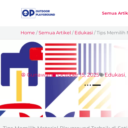
Skip
to
Semua Artik
content
Home
/
Semua Artikel
/
Edukasi
/
Tips Memilih 
Gunawan
October 15, 2025
Edukasi
,