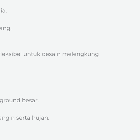
ia.
ang.
fleksibel untuk desain melengkung
yground besar.
ngin serta hujan.