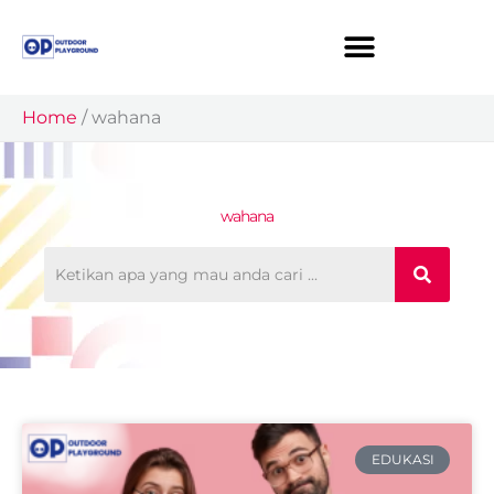
Skip
to
content
Home
/
wahana
wahana
EDUKASI