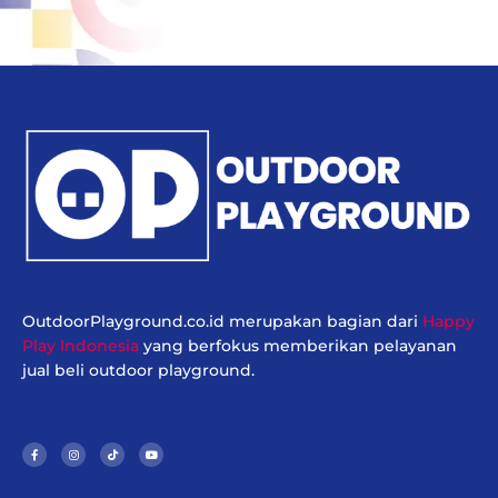
OutdoorPlayground.co.id merupakan bagian dari
Happy
Play Indonesia
yang berfokus memberikan pelayanan
jual beli outdoor playground.
F
I
T
Y
a
n
i
o
c
s
k
u
e
t
t
t
b
a
o
u
o
g
k
b
o
r
e