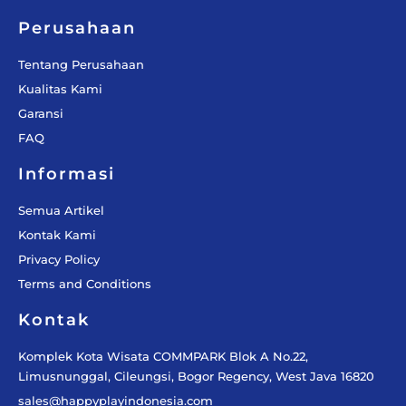
k
a
-
m
f
Perusahaan
Tentang Perusahaan
Kualitas Kami
Garansi
FAQ
Informasi
Semua Artikel
Kontak Kami
Privacy Policy
Terms and Conditions
Kontak
Komplek Kota Wisata COMMPARK Blok A No.22,
Limusnunggal, Cileungsi, Bogor Regency, West Java 16820
sales@happyplayindonesia.com