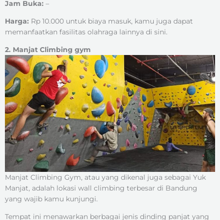
Jam Buka:
–
Harga:
Rp 10.000 untuk biaya masuk, kamu juga dapat
memanfaatkan fasilitas olahraga lainnya di sini.
2. Manjat Climbing gym
Manjat Climbing Gym, atau yang dikenal juga sebagai Yuk
Manjat, adalah lokasi wall climbing terbesar di Bandung
yang wajib kamu kunjungi.
Tempat ini menawarkan berbagai jenis dinding panjat yang