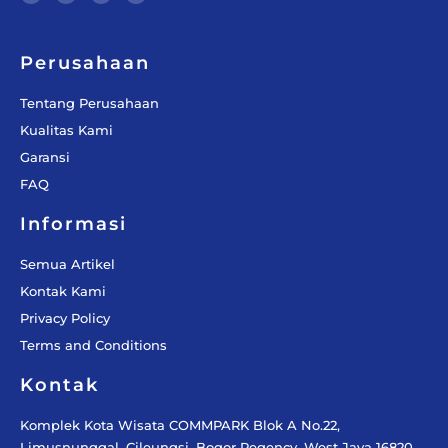
b
a
o
u
o
g
k
b
o
r
e
k
a
-
m
f
Perusahaan
Tentang Perusahaan
Kualitas Kami
Garansi
FAQ
Informasi
Semua Artikel
Kontak Kami
Privacy Policy
Terms and Conditions
Kontak
Komplek Kota Wisata COMMPARK Blok A No.22,
Limusnunggal, Cileungsi, Bogor Regency, West Java 16820