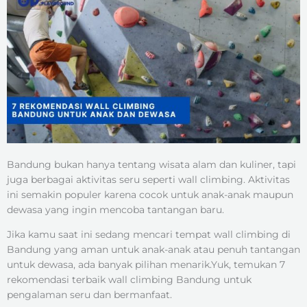
Bandung bukan hanya tentang wisata alam dan kuliner, tapi
juga berbagai aktivitas seru seperti wall climbing. Aktivitas
ini semakin populer karena cocok untuk anak-anak maupun
dewasa yang ingin mencoba tantangan baru.
Jika kamu saat ini sedang mencari tempat wall climbing di
Bandung yang aman untuk anak-anak atau penuh tantangan
untuk dewasa, ada banyak pilihan menarik.Yuk, temukan 7
rekomendasi terbaik wall climbing Bandung untuk
pengalaman seru dan bermanfaat.