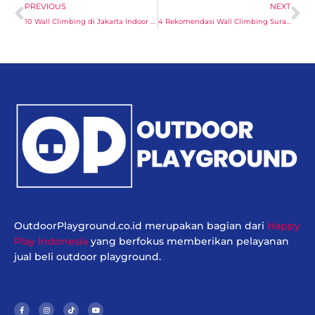
Prev
Ne
PREVIOUS
NEXT
10 Wall Climbing di Jakarta Indoor dan Outdoor
4 Rekomendasi Wall Climbing Surabaya Indoor dan Outdoor
OutdoorPlayground.co.id merupakan bagian dari
Happy
Play Indonesia
yang berfokus memberikan pelayanan
jual beli outdoor playground.
F
I
T
Y
a
n
i
o
c
s
k
u
e
t
t
t