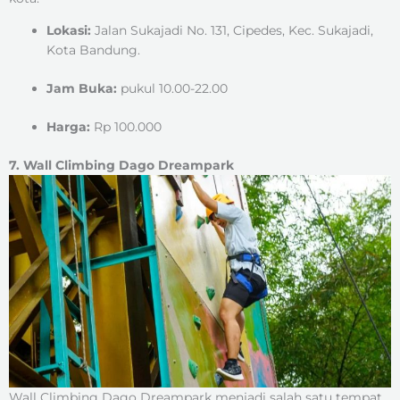
Lokasi:
Jalan Sukajadi No. 131, Cipedes, Kec. Sukajadi,
Kota Bandung.
Jam Buka:
pukul 10.00-22.00
Harga:
Rp 100.000
7. Wall Climbing Dago Dreampark
Wall Climbing Dago Dreampark menjadi salah satu tempat