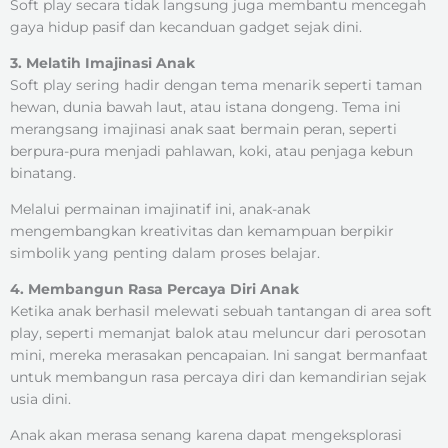
Soft play secara tidak langsung juga membantu mencegah
gaya hidup pasif dan kecanduan gadget sejak dini.
3. Melatih Imajinasi Anak
Soft play sering hadir dengan tema menarik seperti taman
hewan, dunia bawah laut, atau istana dongeng. Tema ini
merangsang imajinasi anak saat bermain peran, seperti
berpura-pura menjadi pahlawan, koki, atau penjaga kebun
binatang.
Melalui permainan imajinatif ini, anak-anak
mengembangkan kreativitas dan kemampuan berpikir
simbolik yang penting dalam proses belajar.
4. Membangun Rasa Percaya Diri Anak
Ketika anak berhasil melewati sebuah tantangan di area soft
play, seperti memanjat balok atau meluncur dari perosotan
mini, mereka merasakan pencapaian. Ini sangat bermanfaat
untuk membangun rasa percaya diri dan kemandirian sejak
usia dini.
Anak akan merasa senang karena dapat mengeksplorasi