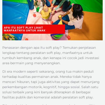
Penasaran dengan apa itu soft play? Temukan penjelasan
lengkap tentang peralatan soft play, manfaatnya untuk
tumbuh kembang anak, dan kenapa ini cocok jadi investasi
area bermain yang menyenangkan.
Di era modern seperti sekarang, orang tua makin peduli
terhadap kualitas permainan anak. Mereka tidak hanya
mencari hiburan, tapi juga aktivitas yang dapat menunjang
perkembangan motorik, kognitif, hingga sosial. Salah satu
solusi terbaik yang kini banyak diterapkan di berbagai
fasilitas publik dan komersial adalah peralatan soft play.