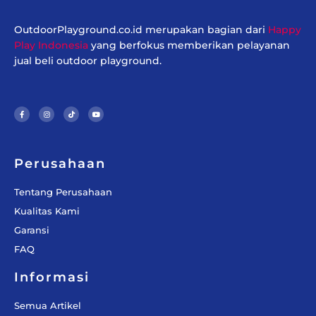
OutdoorPlayground.co.id merupakan bagian dari
Happy
Play Indonesia
yang berfokus memberikan pelayanan
jual beli outdoor playground.
F
I
T
Y
a
n
i
o
c
s
k
u
e
t
t
t
b
a
o
u
o
g
k
b
o
r
e
k
a
-
m
f
Perusahaan
Tentang Perusahaan
Kualitas Kami
Garansi
FAQ
Informasi
Semua Artikel