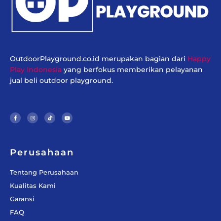
OutdoorPlayground.co.id merupakan bagian dari
Happy
Play Indonesia
yang berfokus memberikan pelayanan
jual beli outdoor playground.
F
I
T
Y
a
n
i
o
c
s
k
u
e
t
t
t
b
a
o
u
o
g
k
b
o
r
e
k
a
-
m
f
Perusahaan
Tentang Perusahaan
Kualitas Kami
Garansi
FAQ