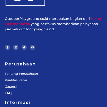
OutdoorPlayground.co.id merupakan bagian dari
Happy
Play Indonesia
yang berfokus memberikan pelayanan
jual beli outdoor playground.
F
I
T
Y
a
n
i
o
c
s
k
u
e
t
t
t
b
a
o
u
o
g
k
b
o
r
e
k
a
-
m
f
Perusahaan
Tentang Perusahaan
Kualitas Kami
Garansi
FAQ
Informasi