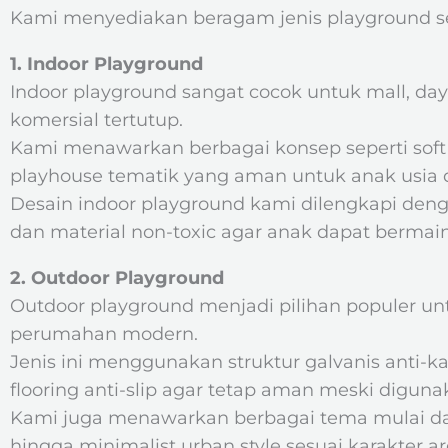
Kami menyediakan beragam jenis playground se
1. Indoor Playground
Indoor playground sangat cocok untuk mall, da
komersial tertutup.
Kami menawarkan berbagai konsep seperti soft p
playhouse tematik yang aman untuk anak usia d
Desain indoor playground kami dilengkapi den
dan material non-toxic agar anak dapat bermain 
2. Outdoor Playground
Outdoor playground menjadi pilihan populer unt
perumahan modern.
Jenis ini menggunakan struktur galvanis anti-ka
flooring anti-slip agar tetap aman meski diguna
Kami juga menawarkan berbagai tema mulai dari 
hingga minimalist urban style sesuai karakter a