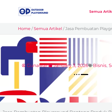
Skip
to
Semua Artik
content
Home
/
Semua Artikel
/
Jasa Pembuatan Playg
Gunawan
January 3, 2026
Bisnis
,
S