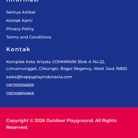
Semua Artikel
Kontak Kami
Privacy Policy
Terms and Conditions
Kontak
Komplek Kota Wisata COMMPARK Blok A No.22,
Limusnunggal, Cileungsi, Bogor Regency, West Java 16820
sales@happyplayindonesia.com
081395956859
082168816868
Copyright © 2026 Outdoor Playground. All Rights
Reserved.