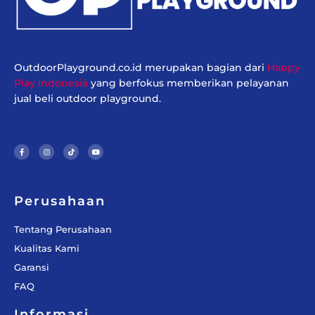
OutdoorPlayground.co.id merupakan bagian dari
Happy
Play Indonesia
yang berfokus memberikan pelayanan
jual beli outdoor playground.
F
I
T
Y
a
n
i
o
c
s
k
u
e
t
t
t
b
a
o
u
o
g
k
b
o
r
e
k
a
-
m
f
Perusahaan
Tentang Perusahaan
Kualitas Kami
Garansi
FAQ
Informasi