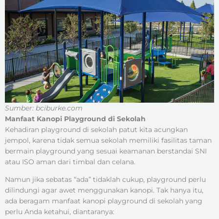
Sumber: bciburke.com
Manfaat Kanopi Playground di Sekolah
Kehadiran playground di sekolah patut kita acungkan
jempol, karena tidak semua sekolah memiliki fasilitas taman
bermain playground yang sesuai keamanan berstandai SNI
atau ISO aman dari timbal dan celana.
Namun jika sebatas “ada” tidaklah cukup, playground perlu
dilindungi agar awet menggunakan kanopi. Tak hanya itu,
ada beragam manfaat kanopi playground di sekolah yang
perlu Anda ketahui, diantaranya: