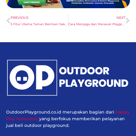
Prev
Ne
PREVIOUS
NEXT
5 Fitur Utama Taman Bermain Sekolah Modern yang Menyenangkan
Cara Menjaga dan Merawat Playground di Sekolah Agar Aman
OutdoorPlayground.co.id merupakan bagian dari
Happy
Play Indonesia
yang berfokus memberikan pelayanan
jual beli outdoor playground.