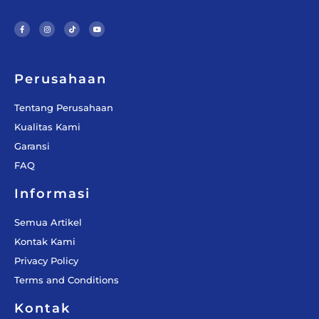
F
I
T
Y
a
n
i
o
c
s
k
u
e
t
t
t
b
a
o
u
o
g
k
b
o
r
e
k
a
-
m
f
Perusahaan
Tentang Perusahaan
Kualitas Kami
Garansi
FAQ
Informasi
Semua Artikel
Kontak Kami
Privacy Policy
Terms and Conditions
Kontak