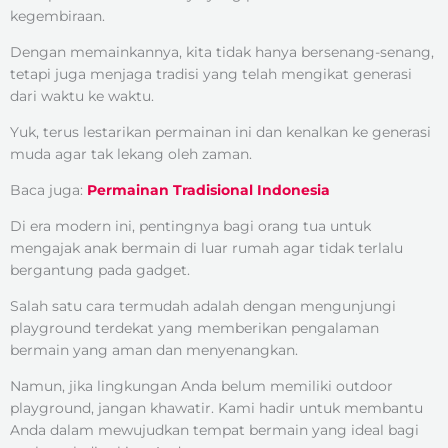
kegembiraan.
Dengan memainkannya, kita tidak hanya bersenang-senang,
tetapi juga menjaga tradisi yang telah mengikat generasi
dari waktu ke waktu.
Yuk, terus lestarikan permainan ini dan kenalkan ke generasi
muda agar tak lekang oleh zaman.
Baca juga:
Permainan Tradisional Indonesia
Di era modern ini, pentingnya bagi orang tua untuk
mengajak anak bermain di luar rumah agar tidak terlalu
bergantung pada gadget.
Salah satu cara termudah adalah dengan mengunjungi
playground terdekat yang memberikan pengalaman
bermain yang aman dan menyenangkan.
Namun, jika lingkungan Anda belum memiliki outdoor
playground, jangan khawatir. Kami hadir untuk membantu
Anda dalam mewujudkan tempat bermain yang ideal bagi